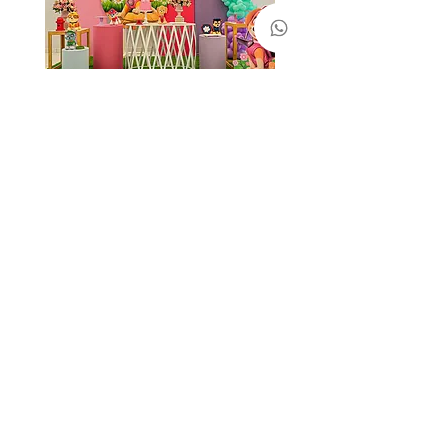
Skye Patrulha
Cinderela