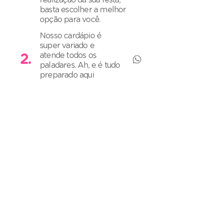
realização da sua festa,
basta escolher a melhor
opção para você.
Nosso cardápio é
super variado e
atende todos os
2.
paladares. Ah, e é tudo
preparado aqui
mesmo no Jujuba,
onde contamos com
uma mega cozinha de
produção.
Contamos também
3.
com uma equipe
totalmente preparada
e treinada para tornar
o seu evento
inesquecível.
4,8
veja +!