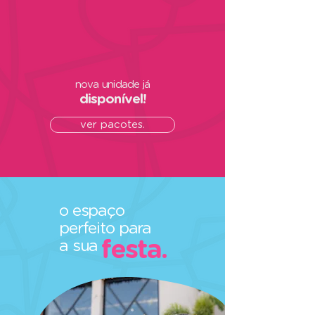
nova unidade já
disponível!
ver pacotes.
o espaço
perfeito para
festa.
a sua