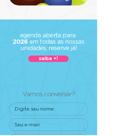
agenda aberta para
2026
em todas as nossas
unidades, reserve já!
saiba +!
Vamos conversar?