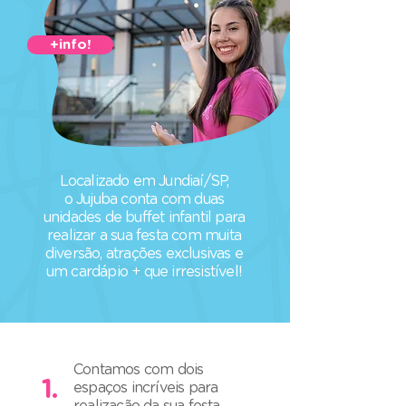
+info!
Localizado em Jundiaí/SP,
o Jujuba conta com duas
unidades de buffet infantil para
realizar a sua festa com muita
diversão, atrações exclusivas e
um cardápio + que irresistível!
Contamos com dois
1.
espaços incríveis para